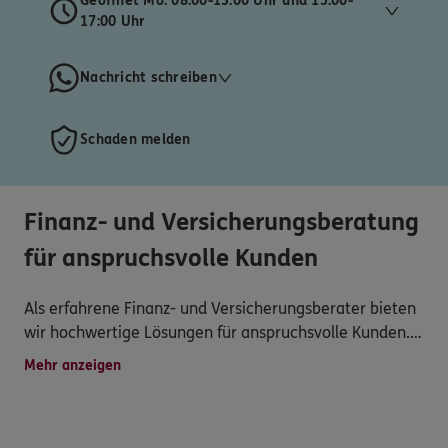
Geöffnet Mo. 08:00-13:00 Uhr und 15:00-
17:00 Uhr
Nachricht schreiben
Schaden melden
Finanz- und Versicherungsberatung
für anspruchsvolle Kunden
Als erfahrene Finanz- und Versicherungsberater bieten
wir hochwertige Lösungen für anspruchsvolle Kunden.
Mit persönlicher Betreuung und professionellen
Mehr anzeigen
Strategien sichern wir die langfristige finanzielle
Zukunft von Privatkunden, Selbstständigen und
Unternehmen. Vertrauen Sie auf Qualität und