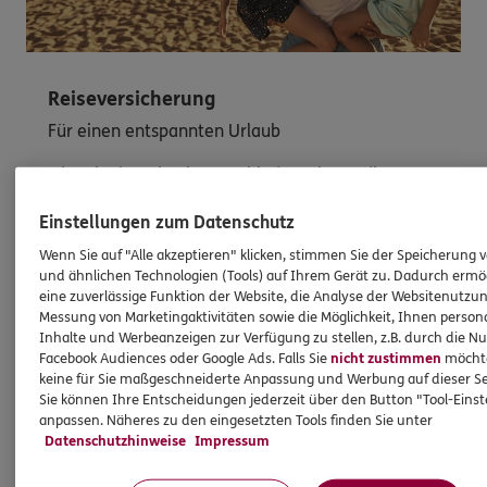
Reiseversicherung
Für einen entspannten Urlaub
Mit Urlaub und Reisen verbinden wir nur die
schönen Seiten des Lebens. Und dennoch:
Einstellungen zum Datenschutz
Passieren kann immer was. Oft sind Kleinigkeiten
für schlechte Laune verantwortlich.
Wenn Sie auf "Alle akzeptieren" klicken, stimmen Sie der Speicherung 
und ähnlichen Technologien (Tools) auf Ihrem Gerät zu. Dadurch ermö
eine zuverlässige Funktion der Website, die Analyse der Websitenutzun
Messung von Marketingaktivitäten sowie die Möglichkeit, Ihnen persona
Mehr erfahren
Inhalte und Werbeanzeigen zur Verfügung zu stellen, z.B. durch die N
Facebook Audiences oder Google Ads. Falls Sie
nicht zustimmen
möchten
keine für Sie maßgeschneiderte Anpassung und Werbung auf dieser Se
Sie können Ihre Entscheidungen jederzeit über den Button "Tool-Eins
anpassen. Näheres zu den eingesetzten Tools finden Sie unter
Datenschutzhinweise
Impressum