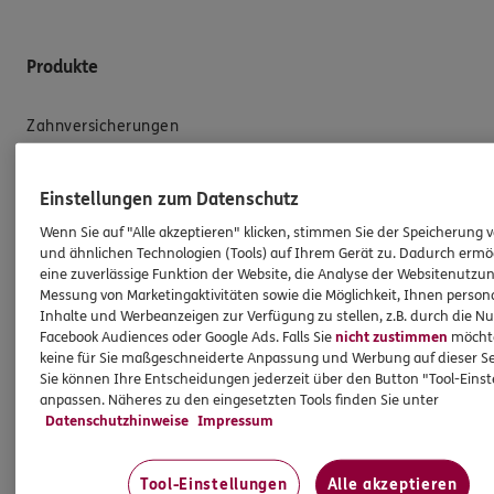
Produkte
Zahnversicherungen
Kfz-Versicherung
Krankenversicherung
Einstellungen zum Datenschutz
Versicherungen für den privaten Bedarf
Wenn Sie auf "Alle akzeptieren" klicken, stimmen Sie der Speicherung 
und ähnlichen Technologien (Tools) auf Ihrem Gerät zu. Dadurch ermö
Versicherungen für Geschäftskunden
eine zuverlässige Funktion der Website, die Analyse der Websitenutzun
Messung von Marketingaktivitäten sowie die Möglichkeit, Ihnen persona
Inhalte und Werbeanzeigen zur Verfügung zu stellen, z.B. durch die N
Hilfe & Services
Facebook Audiences oder Google Ads. Falls Sie
nicht zustimmen
möchten
keine für Sie maßgeschneiderte Anpassung und Werbung auf dieser Se
Sie können Ihre Entscheidungen jederzeit über den Button "Tool-Eins
E-Mail schreiben
anpassen. Näheres zu den eingesetzten Tools finden Sie unter
Schaden melden
Datenschutzhinweise
Impressum
Erstkontaktinformationen
Tool-Einstellungen
Alle akzeptieren
EU-Offenlegungsvereinbarung