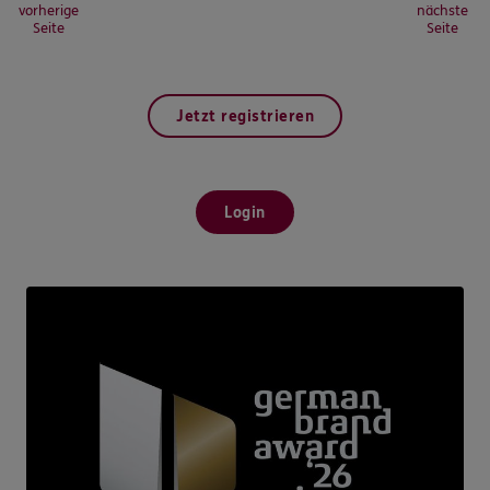
vorherige
nächste
Seite
Seite
Jetzt registrieren
Login